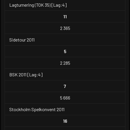
Lagturnering (TOK 35) [Lag:4]
11
2 365
Sidetour 2011
5
2 285
BSK 2011 [Lag:4]
7
5 666
Stockholm Spelkonvent 2011
16