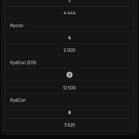
7
4 444
Nycon
4
2 000
RydCon 2010
2
12 500
RydCon
6
3 625