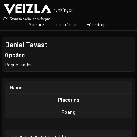
-rankingen
Fd. Svenska40k-rankingen
Spelare
Turneringar
Föreningar
Daniel Tavast
0 poäng
Rogue Trader
Namn
Placering
Poäng
Turneringar ej spelade i 11th: