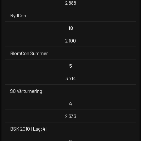
2 888
RydCon
18
2 100
BlomCon Summer
5
3 714
SO Vårturnering
4
2 333
BSK 2010 [Lag:4]