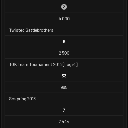
2
4 000
Twisted Battlebrothers
6
2 500
TOK Team Tournament 2013 [Lag:4]
33
985
Sospring 2013
7
2 444