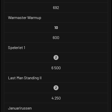
692
Warmaster Warmup
10
600
Speleriet 1
2
6 500
Last Man Standing II
2
4 250
Januarirussen