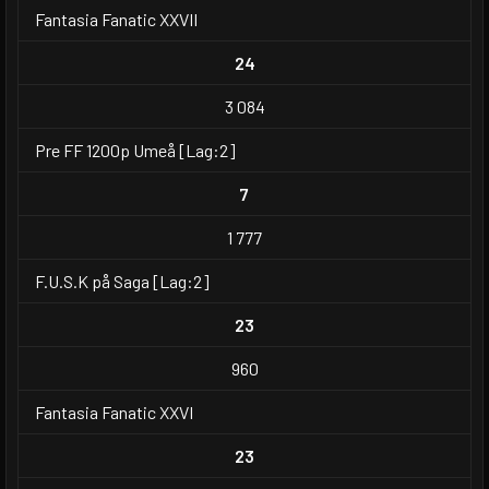
Fantasia Fanatic XXVII
24
3 084
Pre FF 1200p Umeå [Lag:2]
7
1 777
F.U.S.K på Saga [Lag:2]
23
960
Fantasia Fanatic XXVI
23