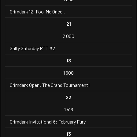
Grimdark 12: Fool Me Once..
21
2 000
Salty Saturday RTT #2
13
1 600
Grimdark Open: The Grand Tournament!
22
1 416
Grimdark Invitational 6: February Fury
13