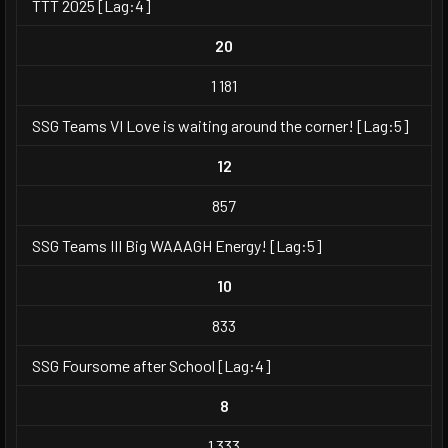
TTT 2025 [Lag:4]
20
1 181
SSG Teams VI Love is waiting around the corner! [Lag:5]
12
857
SSG Teams III Big WAAAGH Energy! [Lag:5]
10
833
SSG Foursome after School [Lag:4]
8
1 333