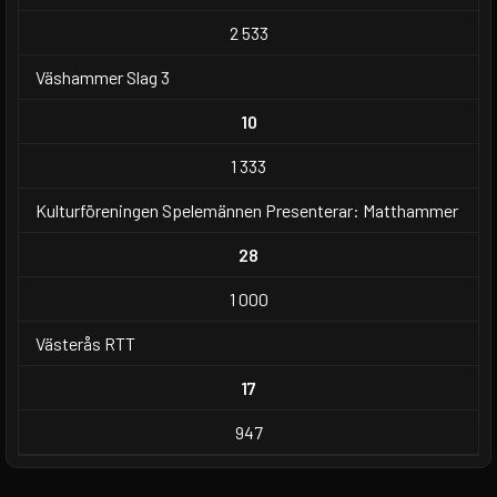
2 533
Väshammer Slag 3
10
1 333
Kulturföreningen Spelemännen Presenterar: Matthammer
28
1 000
Västerås RTT
17
947