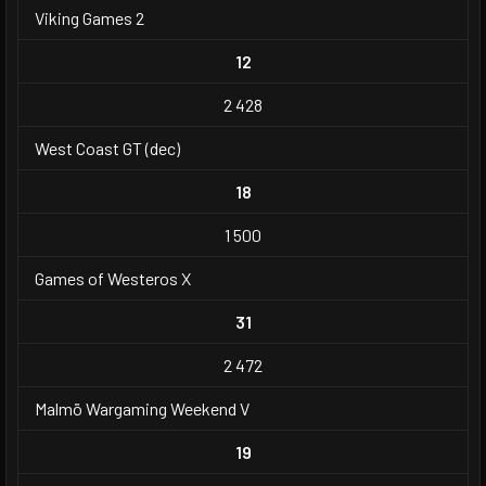
Viking Games 2
12
2 428
West Coast GT (dec)
18
1 500
Games of Westeros X
31
2 472
Malmö Wargaming Weekend V
19