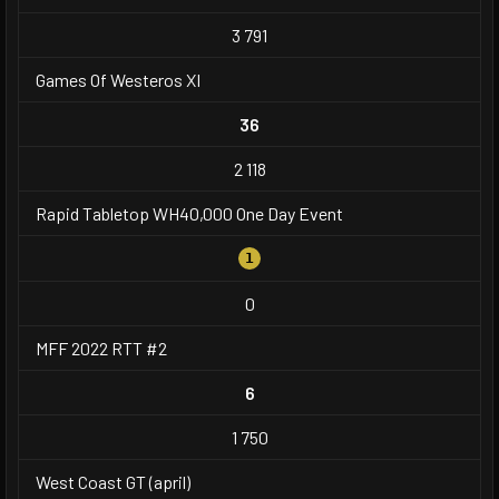
3 791
Games Of Westeros XI
36
2 118
Rapid Tabletop WH40,000 One Day Event
1
0
MFF 2022 RTT #2
6
1 750
West Coast GT (april)