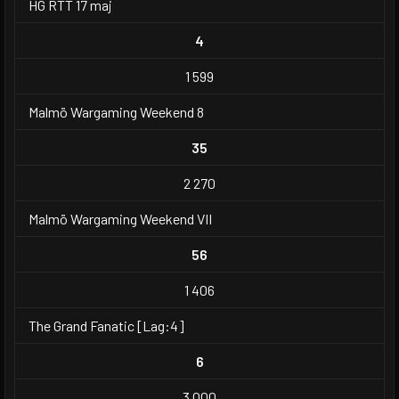
HG RTT 17 maj
4
1 599
Malmö Wargaming Weekend 8
35
2 270
Malmö Wargaming Weekend VII
56
1 406
The Grand Fanatic [Lag:4]
6
3 000