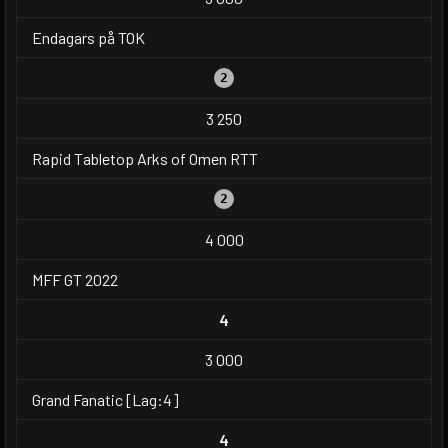
Endagars på TOK
2
3 250
Rapid Tabletop Arks of Omen RTT
2
4 000
MFF GT 2022
4
3 000
Grand Fanatic [Lag:4]
4