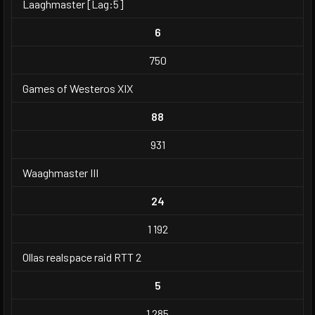
Laaghmaster [Lag:5]
6
750
Games of Westeros XIX
88
931
Waaghmaster III
24
1 192
Ollas realspace raid RTT 2
5
1 285