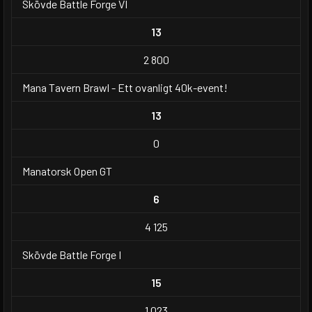
Skövde Battle Forge VI
13
2 800
Mana Tavern Brawl - Ett ovanligt 40k-event!
13
0
Manatorsk Open GT
6
4 125
Skövde Battle Forge I
15
1 023