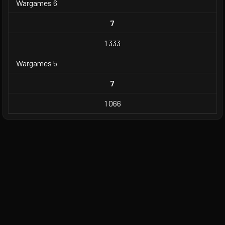
Wargames 6
7
1 333
Wargames 5
7
1 066