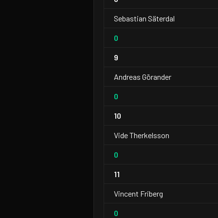
Sebastian Säterdal
0
9
Andreas Görander
0
10
Vide Therkelsson
0
11
Vincent Friberg
0