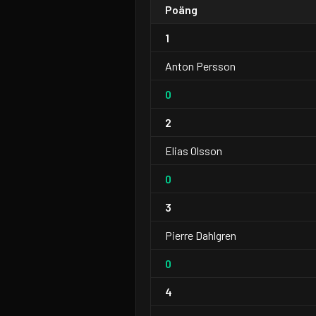
Poäng
1
Anton Persson
0
2
Elias Olsson
0
3
Pierre Dahlgren
0
4