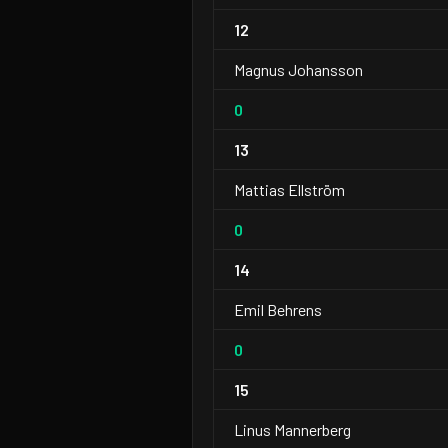
12
Magnus Johansson
0
13
Mattias Ellström
0
14
Emil Behrens
0
15
Linus Mannerberg