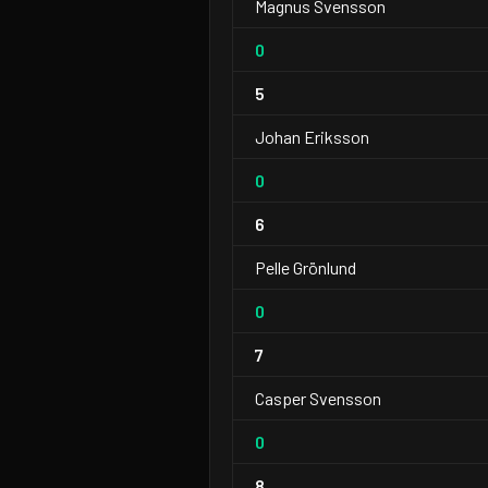
Magnus Svensson
0
5
Johan Eriksson
0
6
Pelle Grönlund
0
7
Casper Svensson
0
8