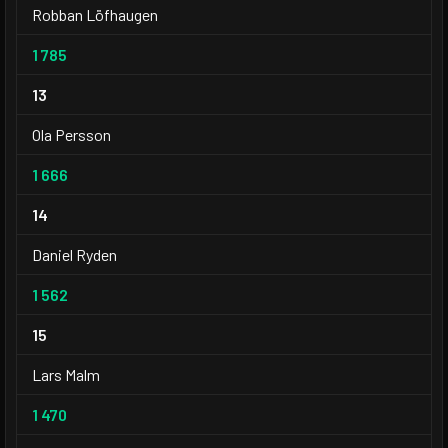
Robban Löfhaugen
1 785
13
Ola Persson
1 666
14
Daniel Ryden
1 562
15
Lars Malm
1 470