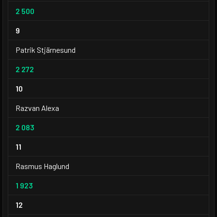
2 500
9
Patrik Stjärnesund
2 272
10
Razvan Alexa
2 083
11
Rasmus Haglund
1 923
12