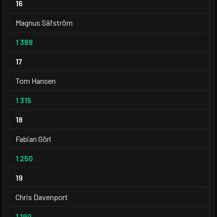
16
Magnus Säfström
1 388
17
Tom Hansen
1 315
18
Fabian Görl
1 250
19
Chris Davenport
1 190