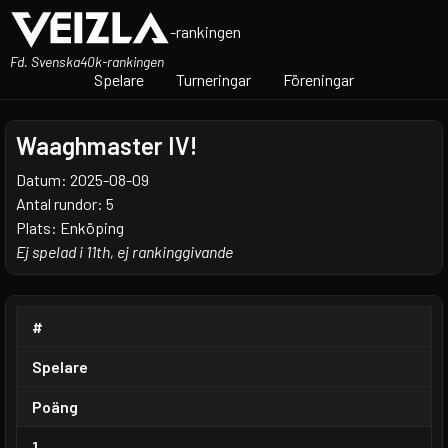
-rankingen
Fd. Svenska40k-rankingen
Spelare
Turneringar
Föreningar
Waaghmaster IV!
Datum: 2025-08-09
Antal rundor: 5
Plats: Enköping
Ej spelad i 11th, ej rankinggivande
#
Spelare
Poäng
1