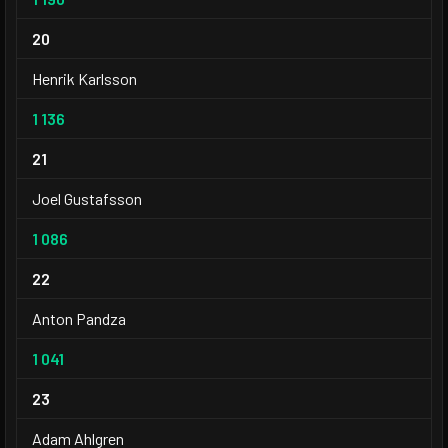
20
Henrik Karlsson
1 136
21
Joel Gustafsson
1 086
22
Anton Pandza
1 041
23
Adam Ahlgren