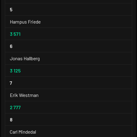
5
Hampus Friede
3 571
6
Jonas Hallberg
3 125
7
Erik Westman
2 777
8
Carl Mindedal