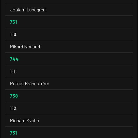
Joakim Lundgren
751
110
Rikard Norlund
744
111
Petrus Brännström
738
112
Richard Svahn
731