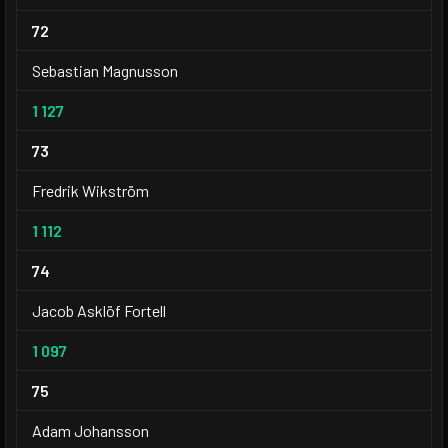
72
Sebastian Magnusson
1 127
73
Fredrik Wikström
1 112
74
Jacob Asklöf Fortell
1 097
75
Adam Johansson