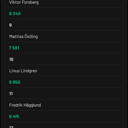
Viktor Forsberg
8 340
9
Mattias Östling
7 581
10
Linus Lindgren
6 950
11
Fredrik Hägglund
6 415
12