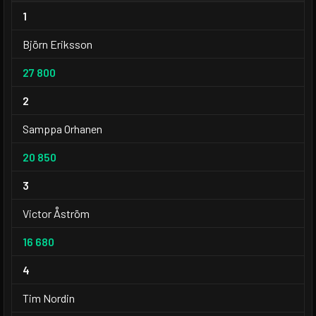
1
Björn Eriksson
27 800
2
Samppa Orhanen
20 850
3
Victor Åström
16 680
4
Tim Nordin