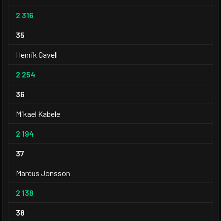
2 316
35
Henrik Gavell
2 254
36
Mikael Kabele
2 194
37
Marcus Jonsson
2 138
38