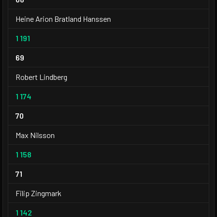
Heine Arion Bratland Hanssen
1 191
69
Robert Lindberg
1 174
70
Max Nilsson
1 158
71
Filip Zingmark
1 142