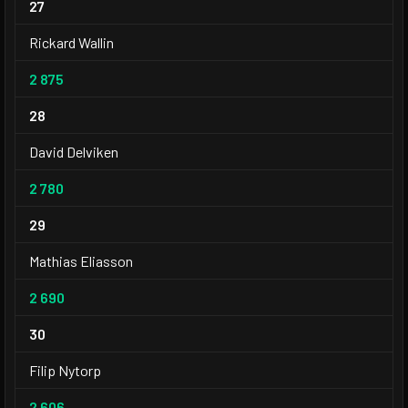
27
Rickard Wallin
2 875
28
David Delviken
2 780
29
Mathias Eliasson
2 690
30
Filip Nytorp
2 606