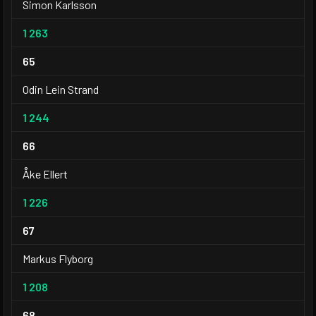
Simon Karlsson
1 263
65
Odin Lein Strand
1 244
66
Åke Ellert
1 226
67
Markus Flyborg
1 208
68