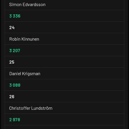
Simon Edvardsson
3 336
24
Robin Kinnunen
3 207
25
Daniel Krigsman
3 088
26
Christoffer Lundström
2 978