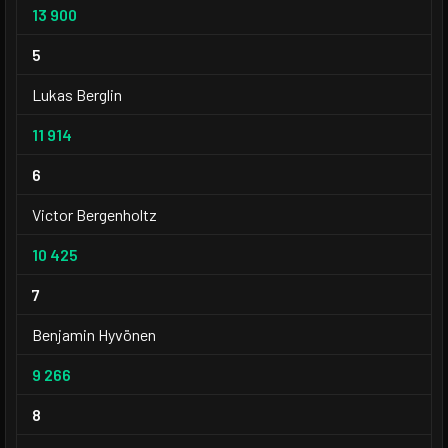
13 900
5
Lukas Berglin
11 914
6
Victor Bergenholtz
10 425
7
Benjamin Hyvönen
9 266
8