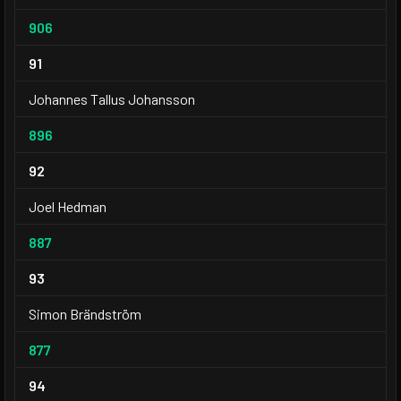
906
91
Johannes Tallus Johansson
896
92
Joel Hedman
887
93
Simon Brändström
877
94