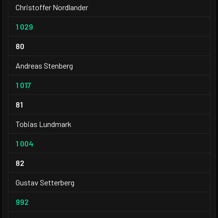
Christoffer Nordlander
1 029
80
Andreas Stenberg
1 017
81
Tobias Lundmark
1 004
82
Gustav Setterberg
992