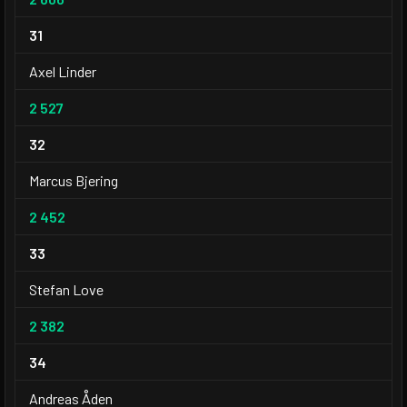
31
Axel Linder
2 527
32
Marcus Bjering
2 452
33
Stefan Love
2 382
34
Andreas Åden