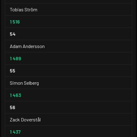
Tobias Ström
1 516
54
Adam Andersson
1 489
55
Simon Selberg
1 463
56
Zack Doverstål
1 437