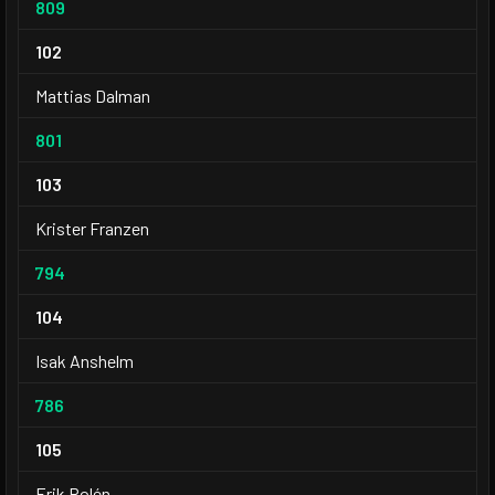
809
102
Mattias Dalman
801
103
Krister Franzen
794
104
Isak Anshelm
786
105
Erik Rolén