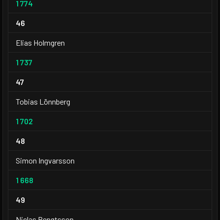
1 774
46
Elias Holmgren
1 737
47
Tobias Lönnberg
1 702
48
Simon Ingvarsson
1 668
49
Niclas Bengtsson