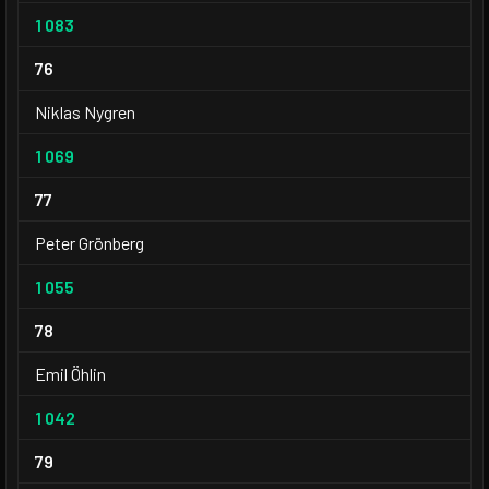
1 083
76
Niklas Nygren
1 069
77
Peter Grönberg
1 055
78
Emil Öhlin
1 042
79