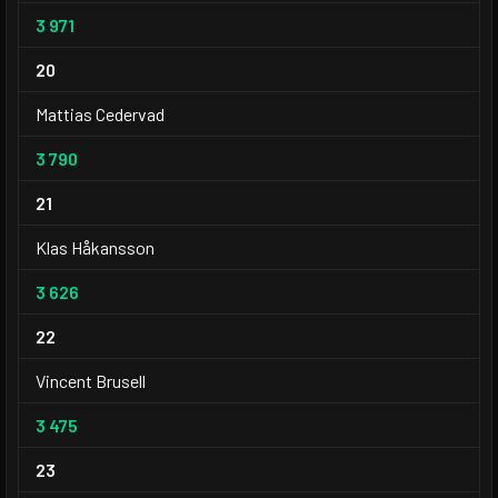
3 971
20
Mattias Cedervad
3 790
21
Klas Håkansson
3 626
22
Vincent Brusell
3 475
23