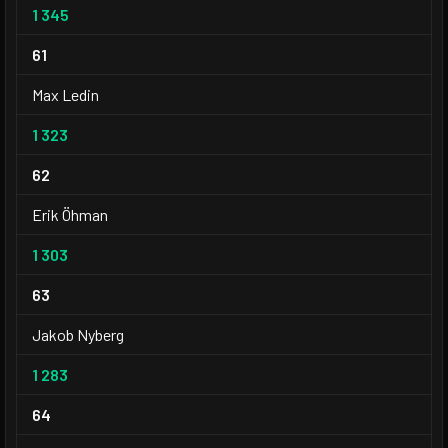
1 345
61
Max Ledin
1 323
62
Erik Öhman
1 303
63
Jakob Nyberg
1 283
64