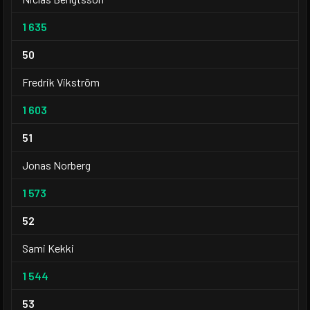
1 635
50
Fredrik Vikström
1 603
51
Jonas Norberg
1 573
52
Sami Kekki
1 544
53