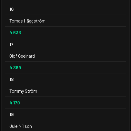
16
Tomas Häggström
4 633
17
Olof Geelnard
4 389
18
Tommy Ström
4 170
19
Jule Nillson