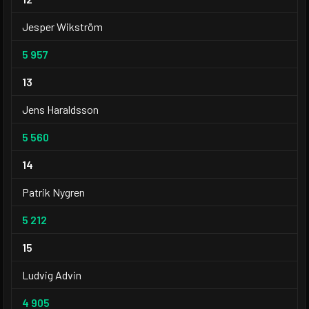
Jesper Wikström
5 957
13
Jens Haraldsson
5 560
14
Patrik Nygren
5 212
15
Ludvig Advin
4 905