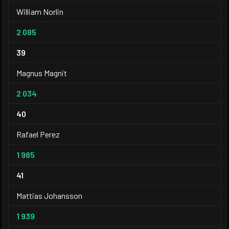
William Norlin
2 085
39
Magnus Magnit
2 034
40
Rafael Perez
1 985
41
Mattias Johansson
1 939