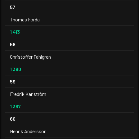
57
Thomas Fordal
1 413
58
Christoffer Fahlgren
1 390
59
Fredrik Karlström
1 367
60
Henrik Andersson