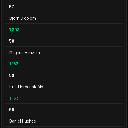
57
Björn Sjöblom
1 203
58
Magnus Benzein
1 183
59
Erik Nordenskjöld
1 163
60
Daniel Hughes