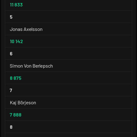
11 833
5
Jonas Axelsson
10 142
6
Simon Von Berlepsch
8 875
7
Kaj Börjeson
7 888
8