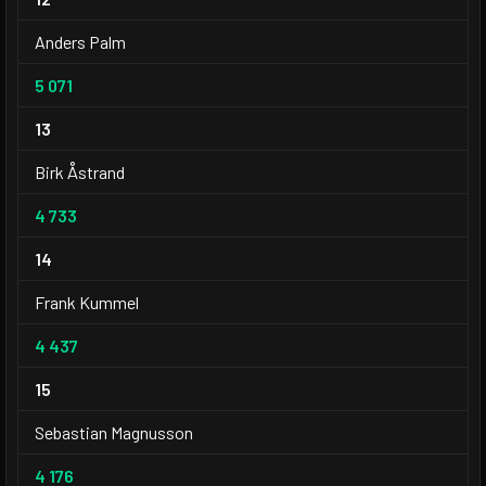
Anders Palm
5 071
13
Birk Åstrand
4 733
14
Frank Kummel
4 437
15
Sebastian Magnusson
4 176