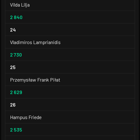
Vilda Lilja
2 840
24
Vladimiros Lamprianidis
2 730
25
Przemysław Frank Piłat
2 629
26
Hampus Friede
2 535