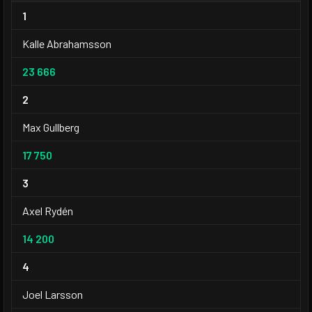
1
Kalle Abrahamsson
23 666
2
Max Gullberg
17 750
3
Axel Rydén
14 200
4
Joel Larsson