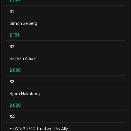
31
Simon Selberg
2 151
32
Razvan Alexa
2 088
33
Björn Malmborg
2 028
34
EzWin#3740 Trustworthy Ally