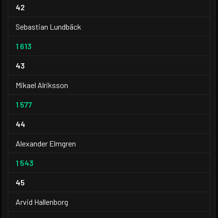
42
Sebastian Lundbäck
1 613
43
Mikael Alriksson
1 577
44
Alexander Elmgren
1 543
45
Arvid Hallenborg