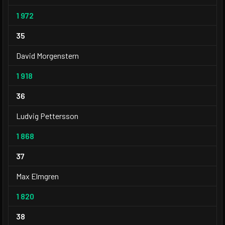
1 972
35
David Morgenstern
1 918
36
Ludvig Pettersson
1 868
37
Max Elmgren
1 820
38