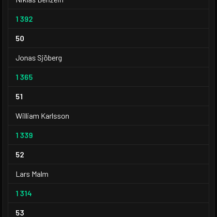
1 392
50
Jonas Sjöberg
1 365
51
William Karlsson
1 339
52
Lars Malm
1 314
53