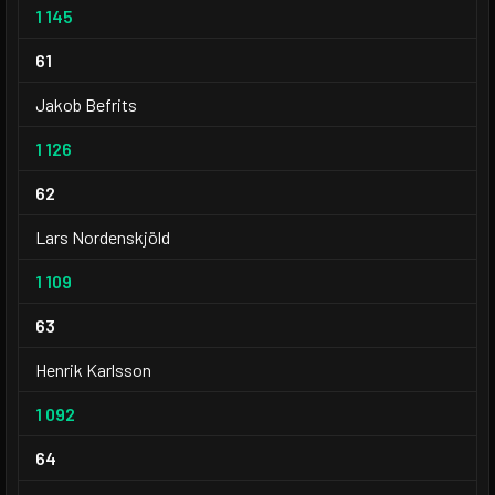
1 145
61
Jakob Befrits
1 126
62
Lars Nordenskjöld
1 109
63
Henrik Karlsson
1 092
64