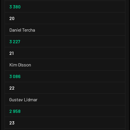
3 380
20
Daniel Tercha
3 227
21
Kim Olsson
3 086
22
Gustav Lidmar
2 958
23