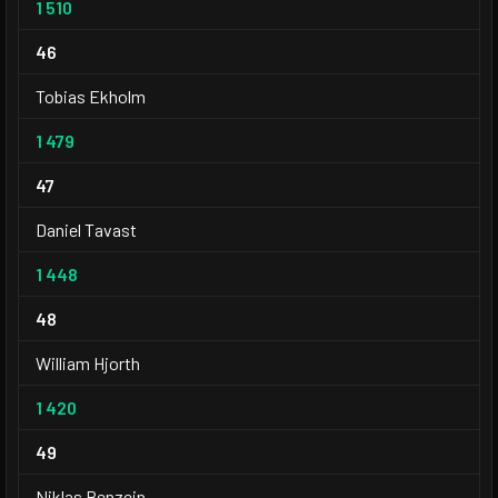
1 510
46
Tobias Ekholm
1 479
47
Daniel Tavast
1 448
48
William Hjorth
1 420
49
Niklas Benzein