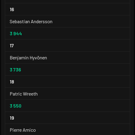
16
Sebastian Andersson
3 944
17
Benjamin Hyvönen
3 736
18
Patric Wreeth
3 550
19
Pierre Amico