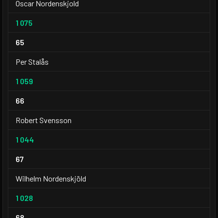
Oscar Nordenskjold
1 075
65
Per Stalås
1 059
66
Robert Svensson
1 044
67
Wilhelm Nordenskjöld
1 028
68