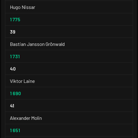
Hugo Nissar
1 775
39
Bastian Jansson Grönwald
1 731
40
Viktor Laine
1 690
41
Alexander Molin
1 651