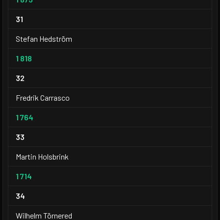
31
Stefan Hedström
1 818
32
Fredrik Carrasco
1 764
33
Martin Holsbrink
1 714
34
Wilhelm Törnered