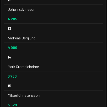
Johan Edvinsson
4 285
13
Andreas Berglund
4 000
14
Mark Crombleholme
3 750
15
Mikael Christensson
3 529