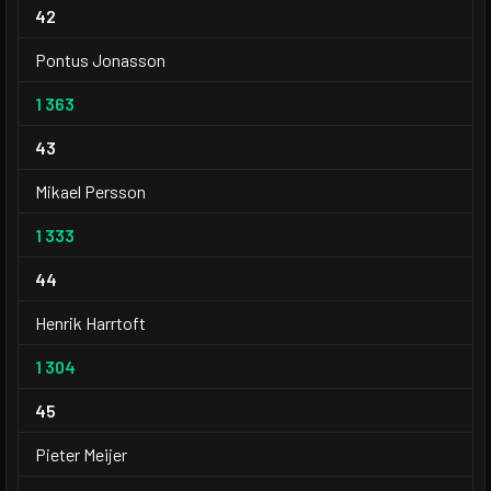
42
Pontus Jonasson
1 363
43
Mikael Persson
1 333
44
Henrik Harrtoft
1 304
45
Pieter Meijer