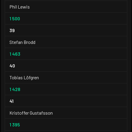
Phil Lewis
1 500
39
Stefan Brodd
1 463
40
Tobias Löfgren
1 428
41
Kristoffer Gustafsson
1 395