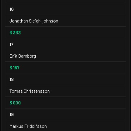
16
Jonathan Sleigh-johnson
3 333
17
Erik Damborg
3 157
18
Tomas Christensson
3 000
19
Markus Fridolfsson