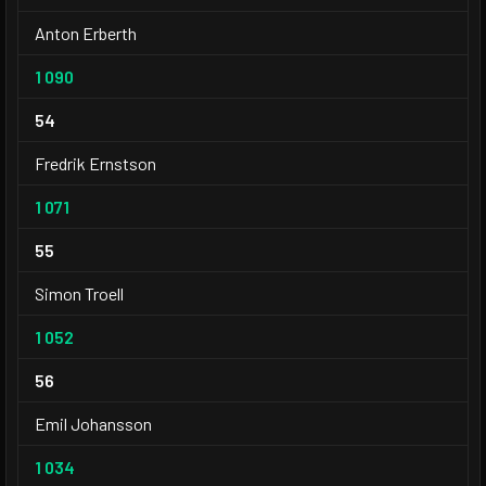
Anton Erberth
1 090
54
Fredrik Ernstson
1 071
55
Simon Troell
1 052
56
Emil Johansson
1 034