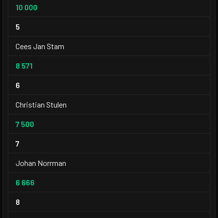
10 000
5
Cees Jan Stam
8 571
6
Christian Stulen
7 500
7
Johan Norrman
6 666
8