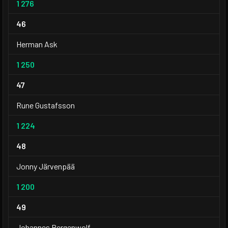
1 276
46
Herman Ask
1 250
47
Rune Gustafsson
1 224
48
Jonny Järvenpää
1 200
49
Johannes Bergenwolf