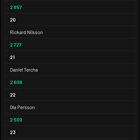
2 857
20
Rickard Nilsson
2 727
21
Daniel Tercha
2 608
22
Ola Persson
2 500
23