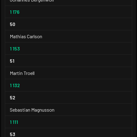
1 176
50
Mathias Carlson
1 153
51
Martin Troell
1 132
52
Sebastian Magnusson
1 111
53