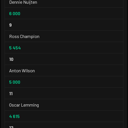
Dennie Nuijten
6 000
9
Ross Champion
5 454
10
Anton Wilson
5 000
11
Oscar Lemming
4 615
12