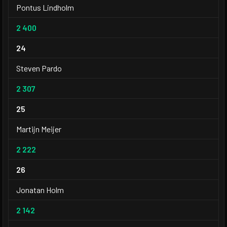
Pontus Lindholm
2 400
24
Steven Pardo
2 307
25
Martijn Meijer
2 222
26
Jonatan Holm
2 142