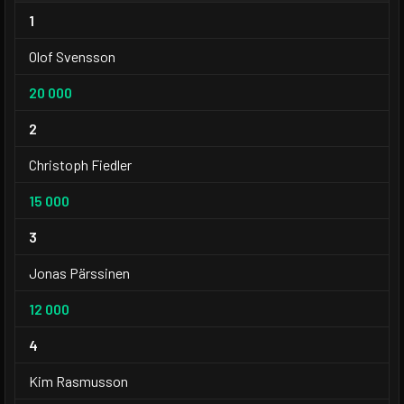
1
Olof Svensson
20 000
2
Christoph Fiedler
15 000
3
Jonas Pärssinen
12 000
4
Kim Rasmusson