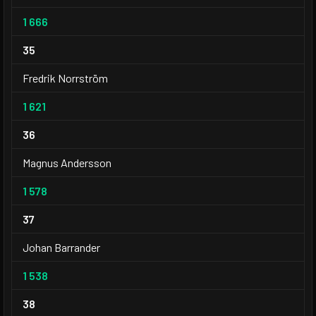
1 666
35
Fredrik Norrström
1 621
36
Magnus Andersson
1 578
37
Johan Barrander
1 538
38