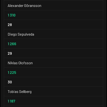
Alexander Göransson
1 310
28
Diego Sepulveda
1 266
29
Niklas Olofsson
1 225
30
Tobias Sellberg
1 187