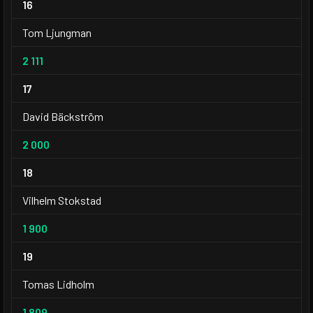
16
Tom Ljungman
2 111
17
David Bäckström
2 000
18
Vilhelm Stokstad
1 900
19
Tomas Lidholm
1 809