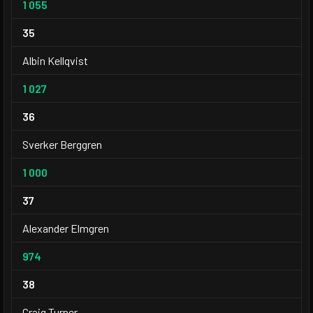
1 055
35
Albin Kellqvist
1 027
36
Sverker Berggren
1 000
37
Alexander Elmgren
974
38
Craig Turner