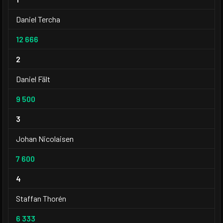
Daniel Tercha
12 666
2
Daniel Fält
9 500
3
Johan Nicolaisen
7 600
4
Staffan Thorén
6 333