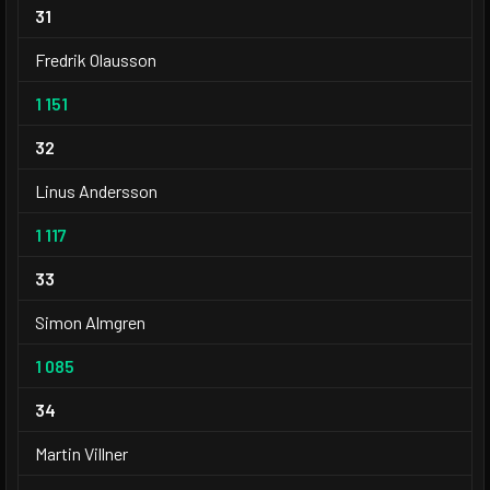
31
Fredrik Olausson
1 151
32
Linus Andersson
1 117
33
Simon Almgren
1 085
34
Martin Villner