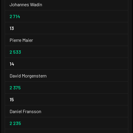
Johannes Wadin
2 714
13
Pierre Maier
2 533
14
David Morgenstern
2 375
15
Daniel Fransson
2 235