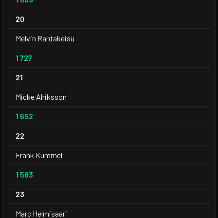
20
Melvin Rantakeisu
1 727
21
Micke Alriksson
1 652
22
Frank Kummel
1 583
23
Marc Helmisaari