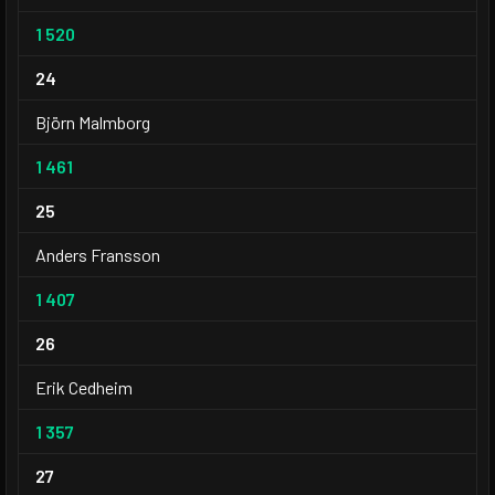
1 520
24
Björn Malmborg
1 461
25
Anders Fransson
1 407
26
Erik Cedheim
1 357
27