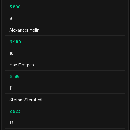
3 800
9
Alexander Molin
3 454
10
Max Elmgren
3 166
11
Stefan Viterstedt
2 923
12