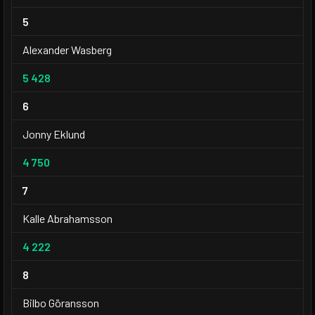
5
Alexander Wasberg
5 428
6
Jonny Eklund
4 750
7
Kalle Abrahamsson
4 222
8
Bilbo Göransson