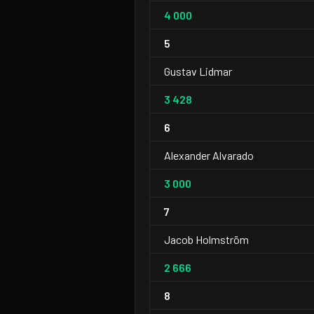
4 000
5
Gustav Lidmar
3 428
6
Alexander Alvarado
3 000
7
Jacob Holmström
2 666
8