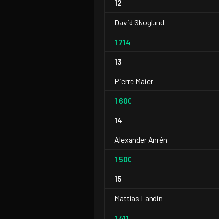
12
David Skoglund
1 714
13
Pierre Maier
1 600
14
Alexander Anrén
1 500
15
Mattias Landin
1 411