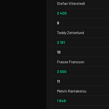
Stefan Viterstedt
2 400
9
Teddy Zetterlund
2 181
10
Frasse Fransson
2 000
11
Melvin Rantakeisu
1 846