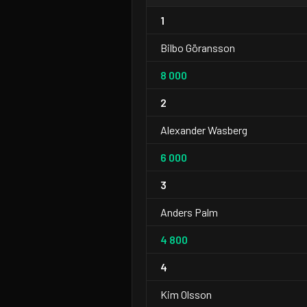
1
Bilbo Göransson
8 000
2
Alexander Wasberg
6 000
3
Anders Palm
4 800
4
Kim Olsson