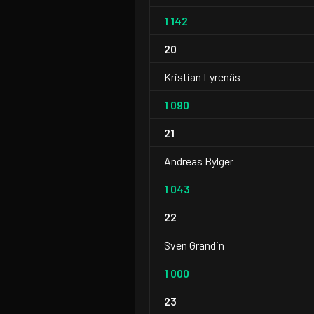
1 142
20
Kristian Lyrenäs
1 090
21
Andreas Bylger
1 043
22
Sven Grandin
1 000
23