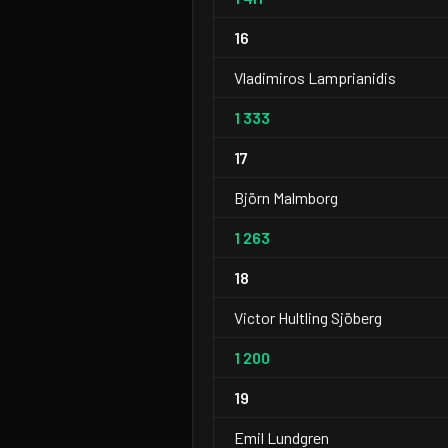
16
Vladimiros Lamprianidis
1 333
17
Björn Malmborg
1 263
18
Victor Hultling Sjöberg
1 200
19
Emil Lundgren