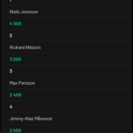
Niels Jonsson
4 000
2
Rickard Nilsson
3 000
3
Max Persson
2 400
4
Jimmy-Klas Månsson
2 000