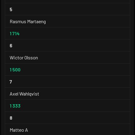
5
Rasmus Martaeng
1 714
6
Wictor Olsson
1 500
7
Axel Wahlqvist
1 333
8
Matteo A