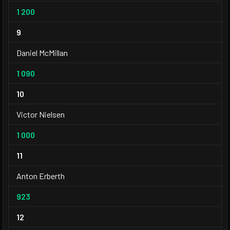
1 200
9
Daniel McMillan
1 090
10
Victor Nielsen
1 000
11
Anton Erberth
923
12