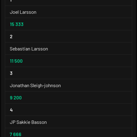
Joel Larsson
15 333
2
Sebastian Larsson
11 500
3
Jonathan Sleigh-johnson
9 200
4
JP Sakkie Basson
7 666