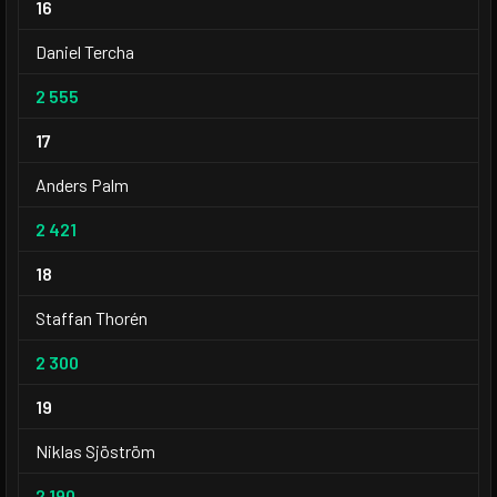
16
Daniel Tercha
2 555
17
Anders Palm
2 421
18
Staffan Thorén
2 300
19
Niklas Sjöström
2 190