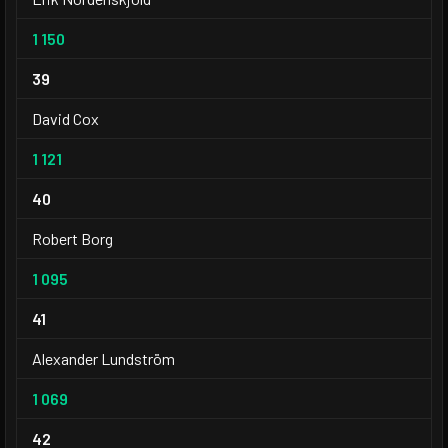
1 150
39
David Cox
1 121
40
Robert Borg
1 095
41
Alexander Lundström
1 069
42