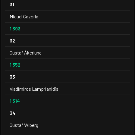
31
Miguel Cazorla
1 393
32
Gustaf Åkerlund
1 352
33
Vladimiros Lamprianidis
1 314
34
Gustaf Wiberg