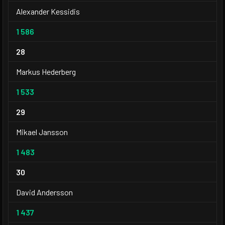
Alexander Kessidis
1 586
28
Markus Hederberg
1 533
29
Mikael Jansson
1 483
30
David Andersson
1 437