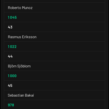
Roberto Munoz
1 045
43
Rasmus Eriksson
1 022
44
Björn Sjöblom
1 000
45
Sebastian Bakai
978