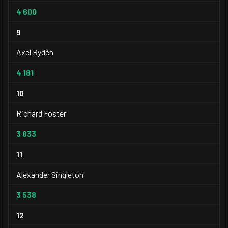
4 600
9
Axel Rydén
4 181
10
Richard Foster
3 833
11
Alexander Singleton
3 538
12