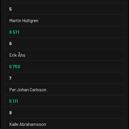
5
Martin Hultgren
6 571
6
Erik Åhs
5 750
7
Per Johan Carlsson
5 111
8
Kalle Abrahamsson