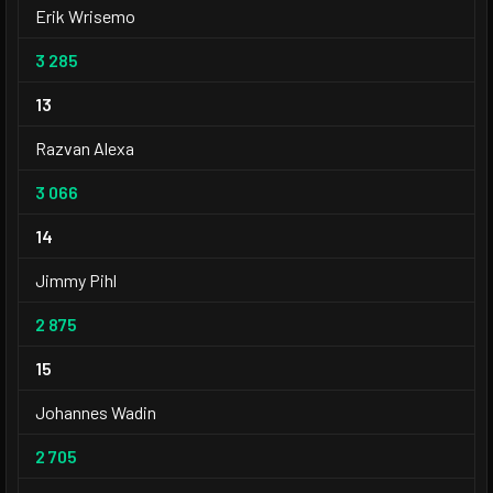
Erik Wrisemo
3 285
13
Razvan Alexa
3 066
14
Jimmy Pihl
2 875
15
Johannes Wadin
2 705