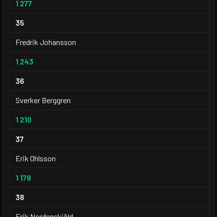
1 277
35
Fredrik Johansson
1 243
36
Sverker Berggren
1 210
37
Erik Ohlsson
1 179
38
Erik Nordenskjöld