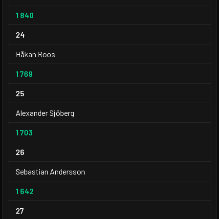
1 840
24
Håkan Roos
1 769
25
Alexander Sjöberg
1 703
26
Sebastian Andersson
1 642
27