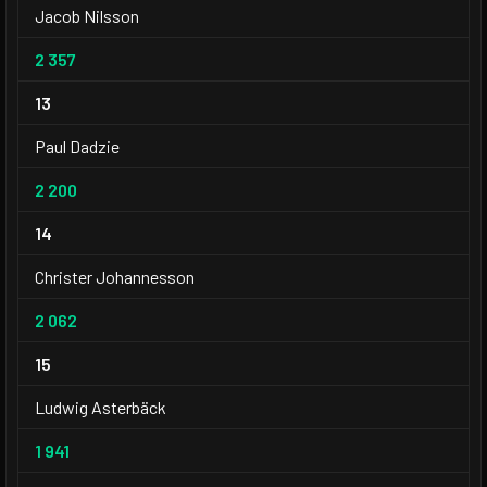
Jacob Nilsson
2 357
13
Paul Dadzie
2 200
14
Christer Johannesson
2 062
15
Ludwig Asterbäck
1 941