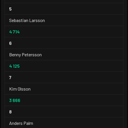
5
Sebastian Larsson
4 714
6
Benny Petersson
4 125
7
Kim Olsson
3 666
8
Anders Palm