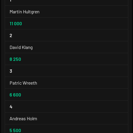
Martin Hultgren
11 000
2
David Klang
8 250
3
Patric Wreeth
6 600
4
Andreas Holm
5 500