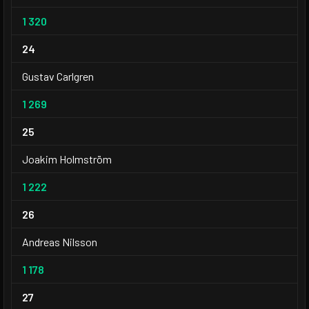
1 320
24
Gustav Carlgren
1 269
25
Joakim Holmström
1 222
26
Andreas Nilsson
1 178
27