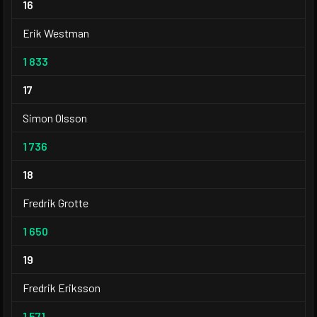
16
Erik Westman
1 833
17
Simon Olsson
1 736
18
Fredrik Grotte
1 650
19
Fredrik Eriksson
1 571