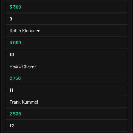
3 300
9
Robin Kinnunen
3 000
10
Pedro Chavez
2 750
11
Frank Kummel
2 538
12